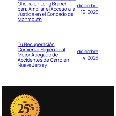
Oficina en Long Branch
diciembre
para Ampliar el Acceso a la
19, 2025
Justicia en el Condado de
Monmouth
Tu Recuperación
Comienza Eligiendo al
diciembre
Mejor Abogado de
4, 2025
Accidentes de Carro en
Nueva Jersey